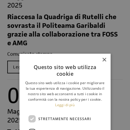
2025
Riaccesa la Quadriga di Rutelli che
sovrasta il Politeama Garibaldi
grazie alla collaborazione tra FOSS
e AMG
Comunicato stampa
×
Questo sito web utilizza
Leggi
cookie
Questo sito web utilizza i cookie per migliorare
06
la tua esperienza di navigazione. Utilizzando il
nostro sito web acconsenti a tutti i cookie in
conformità con la nostra policy per i cookie.
Leggi di più
Maggio
2025
STRETTAMENTE NECESSARI