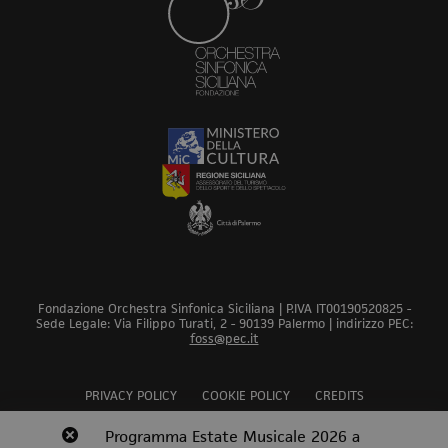
Fondazione Orchestra Sinfonica Siciliana | P.IVA IT00190520825 -
Sede Legale: Via Filippo Turati, 2 - 90139 Palermo | indirizzo PEC:
foss@pec.it
PRIVACY POLICY
COOKIE POLICY
CREDITS
Revoca bando audizioni 2026
Programma Estate Musicale 2026 a
Scopri
Scopri
Scopri
Scopri
Scopri