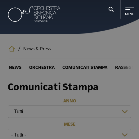
Salta
al
contenuto
principale
/
News & Press
NEWS
ORCHESTRA
COMUNICATI STAMPA
RASSEGNA
Comunicati Stampa
ANNO
MESE