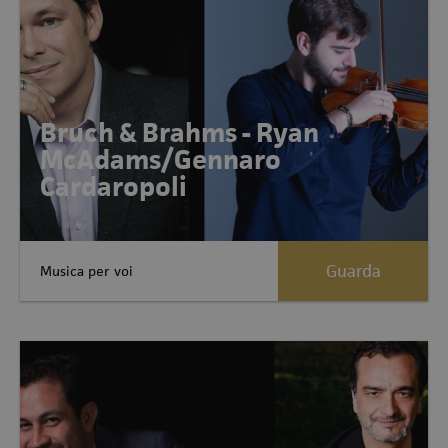
Bruch & Brahms - Ryan
McAdams/Gennaro
Cardaropoli
Guarda
Musica per voi
Allegati:1 Allegati:1