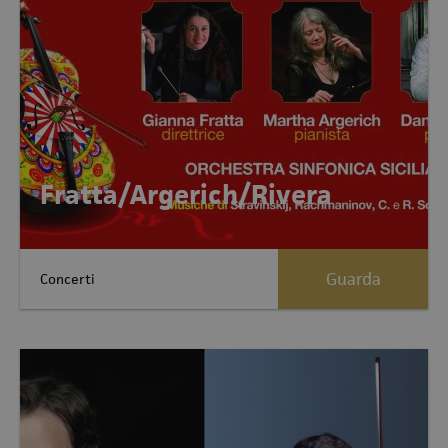
Fratta/Argerich/Rivera
Guarda
Concerti
Allegati:1 Allegati:1