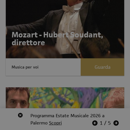
Mozart - Hubert Soudant,
direttore
Guarda
Musica per voi
Allegati:1 Allegati:1 Allegati:1
Revoca bando audizioni 2026
Programma Estate Musicale 2026 a
Scopri
Scopri
Scopri
Scopri
Palermo
Scopri
Scopri
Scopri
1
/
5