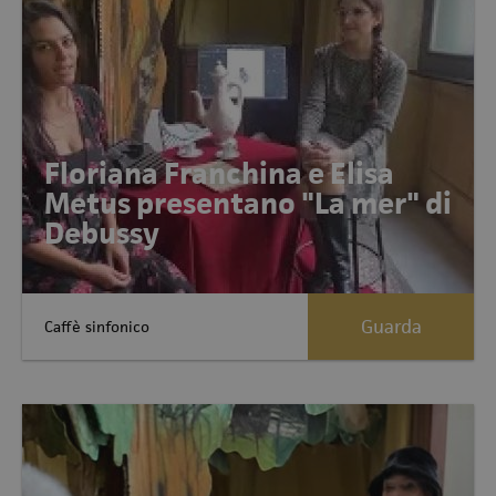
Floriana Franchina e Elisa
Metus presentano "La mer" di
Debussy
Guarda
Caffè sinfonico