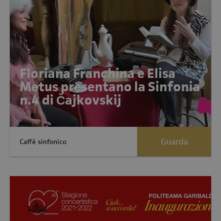
Floriana Franchina e Elisa
Metus presentano la Sinfonia
n.4 di Čajkovskij
Guarda
Caffè sinfonico