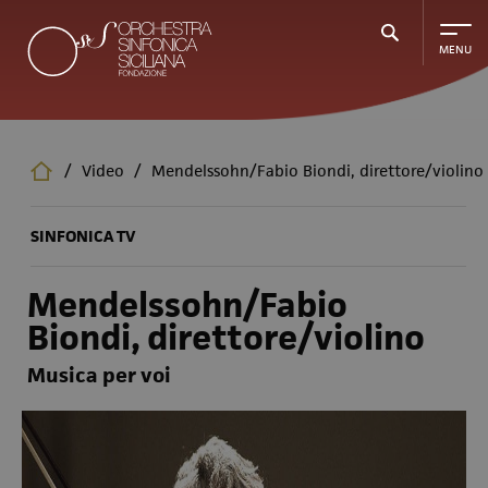
Salta
al
contenuto
principale
/
Video
/
Mendelssohn/Fabio Biondi, direttore/violino
SINFONICA TV
Mendelssohn/Fabio
Biondi, direttore/violino
Musica per voi