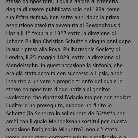
stesso compositore, il quale decise di ritenerla
degna di essere pubblicata solo nel 1834 come
sua
Prima sinfonia
, ben sette anni dopo la prima
esecuzione assoluta avvenuta al Gewandhaus di
Lipsia il 1° febbraio 1827 sotto la direzione di
Johann Philipp Christian Schultz e cinque anni dopo
la sua ripresa alla Royal Philharmonic Society di
Londra, il 25 maggio 1829, sotto la direzione di
Mendelssohn. In quest’occasione la sinfonia, che
era già stata accolta con successo a Lipsia, andò
incontro a un vero e proprio trionfo del quale lo
stesso compositore diede notizia ai genitori:
«volevano che ripetessi l’Adagio ma per non tediare
l’uditorio ho proseguito; quando ho finito lo
Scherzo [lo Scherzo in sol minore dell’
Ottetto
per
archi con il quale Mendelssohn sostituì per questa
occasione l’originario Minuetto] non c’è stato
verso, sono stato costretto subito a replicarlo, e al