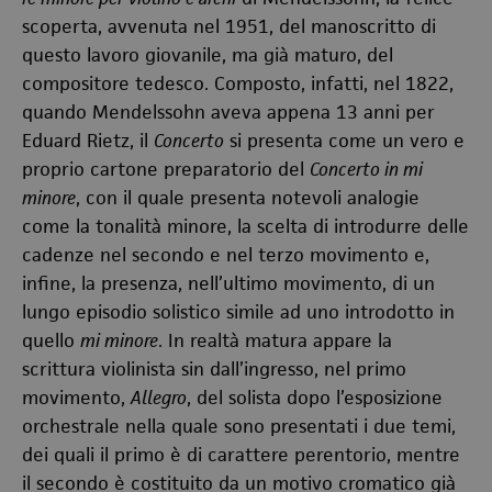
scoperta, avvenuta nel 1951, del manoscritto di
questo lavoro giovanile, ma già maturo, del
compositore tedesco. Composto, infatti, nel 1822,
quando Mendelssohn aveva appena 13 anni per
Eduard Rietz, il
Concerto
si presenta come un vero e
proprio cartone preparatorio del
Concerto in mi
minore
, con il quale presenta notevoli analogie
come la tonalità minore, la scelta di introdurre delle
cadenze nel secondo e nel terzo movimento e,
infine, la presenza, nell’ultimo movimento, di un
lungo episodio solistico simile ad uno introdotto in
quello
mi minore
. In realtà matura appare la
scrittura violinista sin dall’ingresso, nel primo
movimento,
Allegro
, del solista dopo l’esposizione
orchestrale nella quale sono presentati i due temi,
dei quali il primo è di carattere perentorio, mentre
il secondo è costituito da un motivo cromatico già