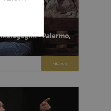
a Malagugini - Palermo,
Guarda