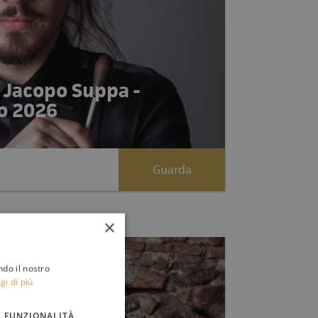
ò Jacopo Suppa -
o 2026
Guarda
×
ndo il nostro
gi di più
FUNZIONALITÀ