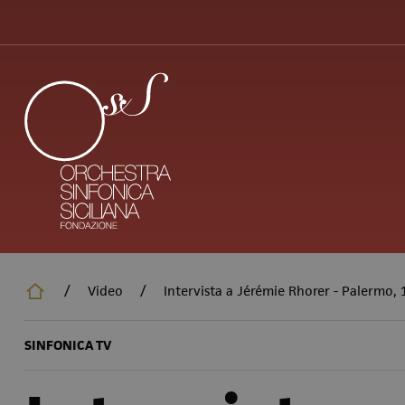
Salta
al
contenuto
principale
/
Video
/
Intervista a Jérémie Rhorer - Palermo,
SINFONICA TV