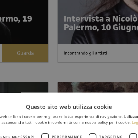
lermo, 19
Intervista a Nicol
Palermo, 10 Giugn
Guarda
Incontrando gli artisti
Questo sito web utilizza cookie
web utilizza i cookie per migliorare la tua esperienza di navigazione. Utilizza
 acconsenti a tutti i cookie in conformità con la nostra policy per i cookie.
Leg
ENTE NECESSARI
PERFORMANCE
TARGETING