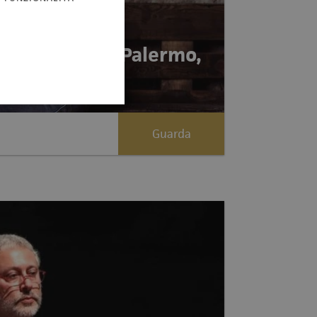
a Malagugini - Palermo,
Guarda