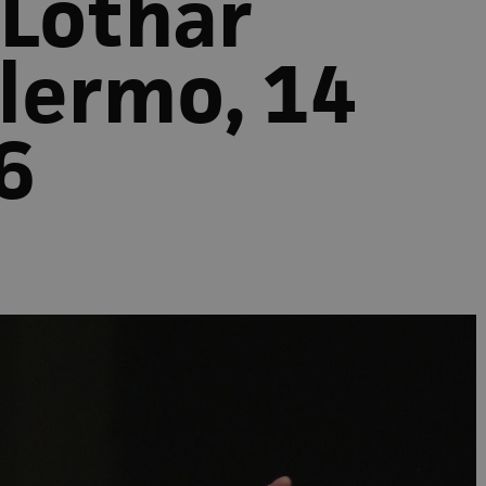
 Lothar
alermo, 14
6