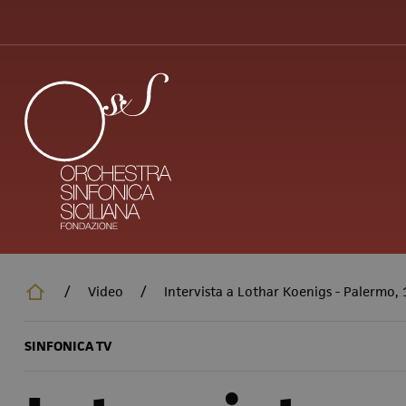
Salta
al
contenuto
principale
/
Video
/
Intervista a Lothar Koenigs - Palermo,
SINFONICA TV