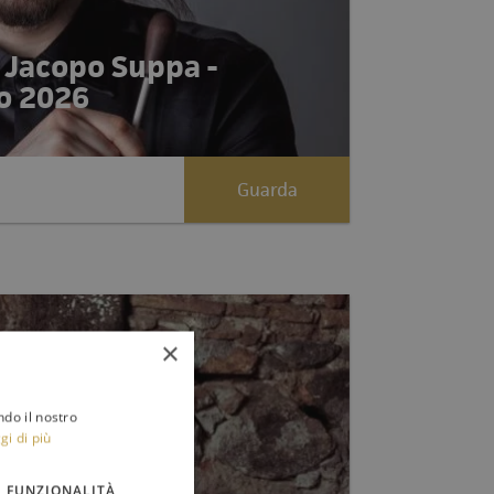
ò Jacopo Suppa -
o 2026
Guarda
×
ndo il nostro
gi di più
FUNZIONALITÀ